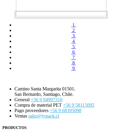
1
2
3
4
5
6
7
8
9
Camino Santa Margarita 01501.
San Bernardo, Santiago, Chile.
General
+56 9 94997310
Compra de material PET
+56 9 58115095
Pago proveedores
+56 9 68395098
Ventas
sales@typack.cl
PRODUCTOS