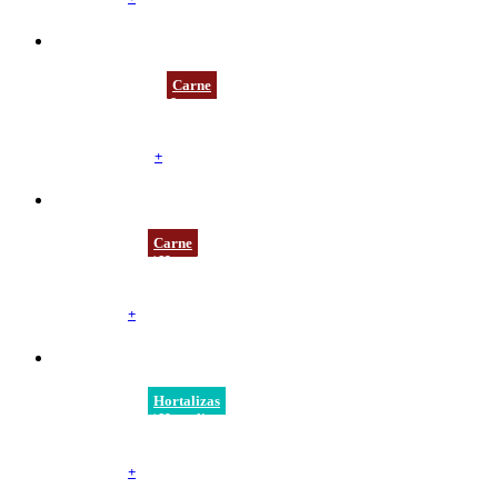
BCNEWM7000
Carne
Bandeja Carne H19
210 mm / 146 mm / 19 mm
Negra
Fondo Alveolar
+
BATR7008A
Carne
Bandeja Carne / Hortalizas H50
221 mm / 169 mm / 50 mm
Transparente
Fondo Liso
+
BATR7008A
Hortalizas
Bandeja Carne / Hortalizas H50
221 mm / 169 mm / 50 mm
Transparente
Fondo Liso
+