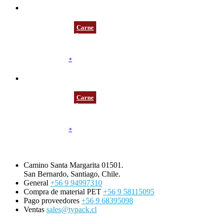
BCNEWM7001
Carne
Bandeja Carne H19
238 mm / 181 mm / 19 mm
Negro
Fondo Alveolar
+
BCNEWM7002
Carne
Bandeja Carne H19
273 mm / 146 mm / 19 mm
Negro
Fondo Alveolar
+
Camino Santa Margarita 01501.
San Bernardo, Santiago, Chile.
General
+56 9 94997310
Compra de material PET
+56 9 58115095
Pago proveedores
+56 9 68395098
Ventas
sales@typack.cl